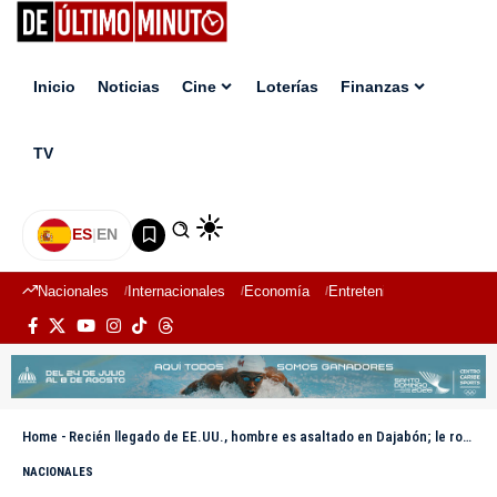
Inicio
Noticias
Cine
Loterías
Finanzas
TV
ES
|
EN
Nacionales
Internacionales
Economía
Entretenimiento
Deport
Home
-
Recién llegado de EE.UU., hombre es asaltado en Dajabón; le roban prendas valoradas en RD$2 millones
NACIONALES