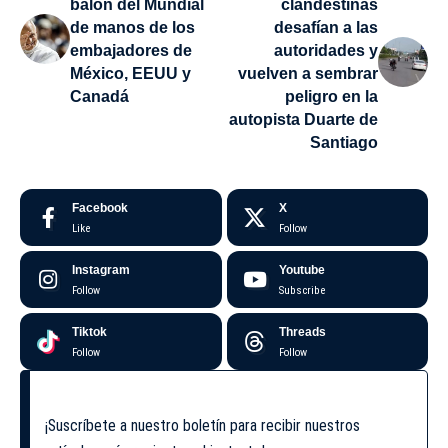
balón del Mundial
clandestinas
de manos de los
desafían a las
embajadores de
autoridades y
México, EEUU y
vuelven a sembrar
Canadá
peligro en la
autopista Duarte de
Santiago
Facebook
X
Like
Follow
Instagram
Youtube
Follow
Subscribe
Tiktok
Threads
Follow
Follow
¡Suscríbete a nuestro boletín para recibir nuestros