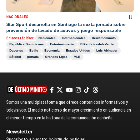
NACIONALES
Star Sport desarrolla en Santiago la sexta jornada sobre
prevención de lavado de activos y juego responsable
Enlaces rápidos:
Nacionales
Internacionales
Deultimominuto
República Dominicana
Entretenimiento
ElPeriódicodelaVerdad
Deportes
Estilo
Economía
Estados Unidos
Luis Abinader
Béisbol
portada
Grandes Ligas
MLB
Somos una multiplataforma que ofrece contenidos informativos y
televisivos. El medio noticioso de mayor crecimiento en audiencia en
el menor tiempo en la historia de la comunicación caribeña.
Newsletter
Suscríbete a nuestro boletín de noticias.