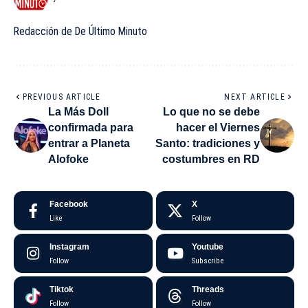
Redacción de De Último Minuto
PREVIOUS ARTICLE
NEXT ARTICLE
La Más Doll
Lo que no se debe
confirmada para
hacer el Viernes
entrar a Planeta
Santo: tradiciones y
Alofoke
costumbres en RD
Facebook
X
Like
Follow
Instagram
Youtube
Follow
Subscribe
Tiktok
Threads
Follow
Follow