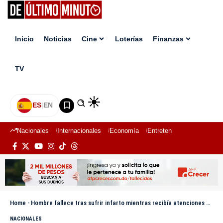
Inicio
Noticias
Cine
Loterías
Finanzas
TV
ES
|
EN
Nacionales
Internacionales
Economía
Entretenimiento
Deport
Home
-
Hombre fallece tras sufrir infarto mientras recibía atenciones médicas en Barahona
NACIONALES