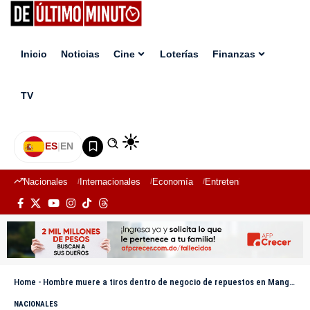
Inicio
Noticias
Cine
Loterías
Finanzas
TV
ES
|
EN
Nacionales
Internacionales
Economía
Entretenimiento
Deport
Home
-
Hombre muere a tiros dentro de negocio de repuestos en Manganagua
NACIONALES