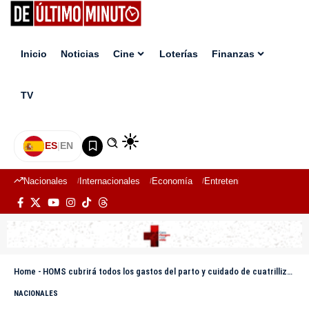
Inicio
Noticias
Cine
Loterías
Finanzas
TV
ES
|
EN
Nacionales
Internacionales
Economía
Entretenimiento
Deport
Home
-
HOMS cubrirá todos los gastos del parto y cuidado de cuatrillizos nacidos en su centro médico
NACIONALES