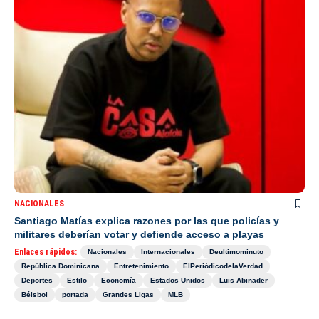
NACIONALES
Santiago Matías explica razones por las que policías y
militares deberían votar y defiende acceso a playas
Enlaces rápidos:
Nacionales
Internacionales
Deultimominuto
República Dominicana
Entretenimiento
ElPeriódicodelaVerdad
Deportes
Estilo
Economía
Estados Unidos
Luis Abinader
Béisbol
portada
Grandes Ligas
MLB