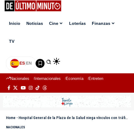
Inicio
Noticias
Cine
Loterías
Finanzas
TV
ES
|
EN
Nacionales
Internacionales
Economía
Entretenimiento
Deport
Home
-
Hospital General de la Plaza de la Salud niega vínculos con tráfico o comercialización de órganos
NACIONALES