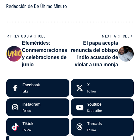
Redacción de De Último Minuto
PREVIOUS ARTICLE
NEXT ARTICLE
Efemérides:
El papa acepta
Conmemoraciones
renuncia del obispo
y celebraciones de
indio acusado de
junio
violar a una monja
Facebook
X
Like
Follow
Instagram
Youtube
Follow
Subscribe
Tiktok
Threads
Follow
Follow