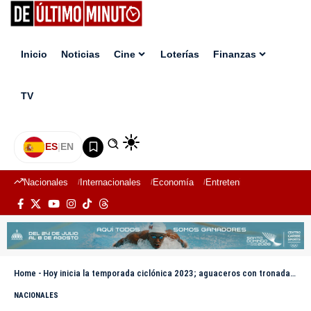
Inicio
Noticias
Cine
Loterías
Finanzas
TV
ES
|
EN
Nacionales
Internacionales
Economía
Entretenimiento
Deport
Home
-
Hoy inicia la temporada ciclónica 2023; aguaceros con tronadas este jueves
NACIONALES