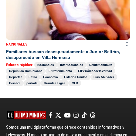
NACIONALES
Familiares buscan desesperadamente a Junior Beltrán,
desaparecido en Villa Hermosa
Enlaces rápidos:
Nacionales
Internacionales
Deultimominuto
República Dominicana
Entretenimiento
ElPeriódicodelaVerdad
Deportes
Estilo
Economía
Estados Unidos
Luis Abinader
Béisbol
portada
Grandes Ligas
MLB
Somos una multiplataforma que ofrece contenidos informativos y
televisivos. El medio noticioso de mayor crecimiento en audiencia en