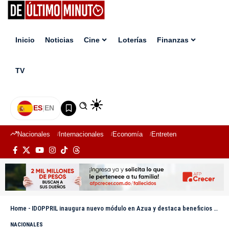
Inicio
Noticias
Cine
Loterías
Finanzas
TV
ES
|
EN
Nacionales
Internacionales
Economía
Entretenimiento
Deport
Home
-
IDOPPRIL inaugura nuevo módulo en Azua y destaca beneficios para trabajadores
NACIONALES