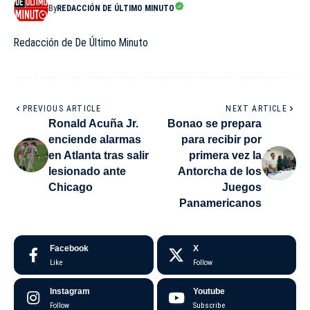
By
REDACCIÓN DE ÚLTIMO MINUTO
Redacción de De Último Minuto
PREVIOUS ARTICLE
NEXT ARTICLE
Ronald Acuña Jr.
Bonao se prepara
enciende alarmas
para recibir por
en Atlanta tras salir
primera vez la
lesionado ante
Antorcha de los
Chicago
Juegos
Panamericanos
Facebook
X
Like
Follow
Instagram
Youtube
Follow
Subscribe