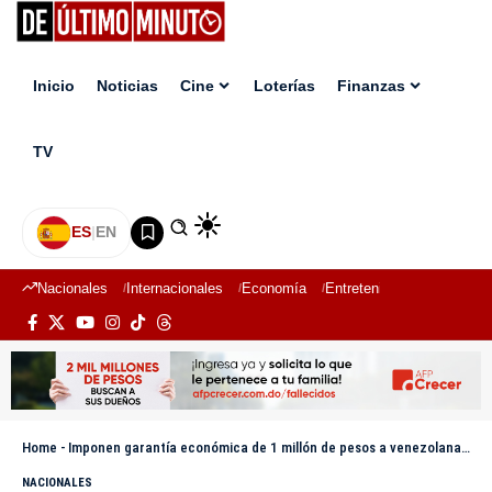
Inicio
Noticias
Cine
Loterías
Finanzas
TV
ES
|
EN
Nacionales
Internacionales
Economía
Entretenimiento
Deport
Home
-
Imponen garantía económica de 1 millón de pesos a venezolana que atropelló al hijo del presidente Adocco
NACIONALES