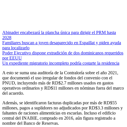
Abinader encabezará la plancha única para dirigir el PRM hasta
2028
Familiares buscan a joven desaparecido en Espaillat y piden ayuda
para localizarlo
Poder Ejecutivo dispone extradición de dos dominicanos requeridos
por EEUU
Un expediente migratorio incompleto podría costarte la residencia
A esto se suma una auditoría de la Contraloría sobre el año 2021,
que documentó el uso irregular de fondos del convenio con el
PNUD, incluyendo más de RD$2.7 millones usados en gastos
operativos ordinarios y RD$11 millones en nóminas fuera del marco
del acuerdo.
Además, se identificaron facturas duplicadas por más de RD$55
millones, pagos a suplidores no adjudicados por RD$3.3 millones y
faltantes de raciones alimenticias en escuelas. Incluso el edificio
central del INABIE, comprado en 2016, aún figura registrado a
nombre del Banco de Reservas.