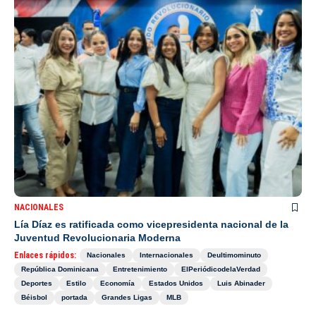
NACIONALES
Lía Díaz es ratificada como vicepresidenta nacional de la
Juventud Revolucionaria Moderna
Enlaces rápidos:
Nacionales
Internacionales
Deultimominuto
República Dominicana
Entretenimiento
ElPeriódicodelaVerdad
Deportes
Estilo
Economía
Estados Unidos
Luis Abinader
Béisbol
portada
Grandes Ligas
MLB