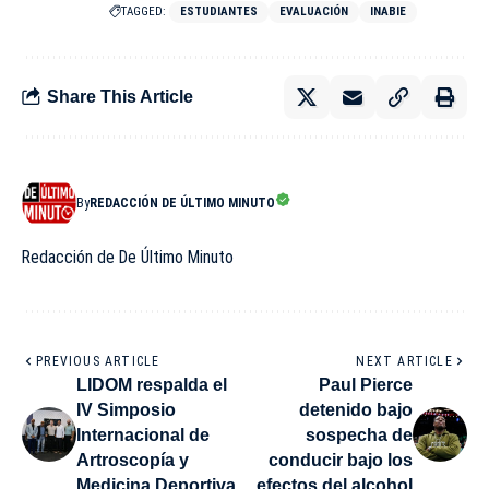
TAGGED:
ESTUDIANTES
EVALUACIÓN
INABIE
Share This Article
By
REDACCIÓN DE ÚLTIMO MINUTO
Redacción de De Último Minuto
PREVIOUS ARTICLE
NEXT ARTICLE
LIDOM respalda el
Paul Pierce
IV Simposio
detenido bajo
Internacional de
sospecha de
Artroscopía y
conducir bajo los
Medicina Deportiva
efectos del alcohol