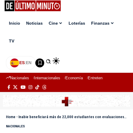
Inicio
Noticias
Cine
Loterías
Finanzas
TV
ES
|
EN
Nacionales
Internacionales
Economía
Entretenimiento
Deport
Home
-
Inabie beneficiará más de 22,000 estudiantes con evaluaciones y educación nutricional durante este año escolar
NACIONALES