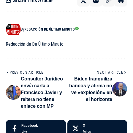
Share This Article
By
REDACCIÓN DE ÚLTIMO MINUTO
Redacción de De Último Minuto
PREVIOUS ARTICLE
NEXT ARTICLE
Consultor Jurídico
Biden tranquiliza
envía carta a
bancos y afirma no
Francisco Javier y
ve «explosión» en
reitera no tiene
el horizonte
enlace con MP
Facebook
X
Like
Follow