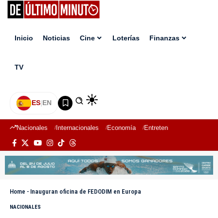
Inicio
Noticias
Cine
Loterías
Finanzas
TV
ES
|
EN
Nacionales
Internacionales
Economía
Entretenimiento
Deport
Home
-
Inauguran oficina de FEDODIM en Europa
NACIONALES