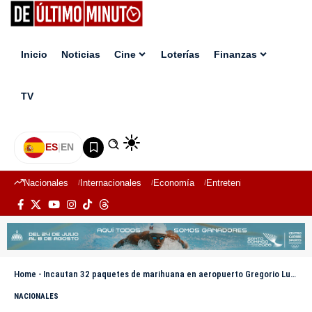
Inicio
Noticias
Cine
Loterías
Finanzas
TV
ES
|
EN
Nacionales
Internacionales
Economía
Entretenimiento
Deport
Home
-
Incautan 32 paquetes de marihuana en aeropuerto Gregorio Luperón; arrestan extranjero
NACIONALES