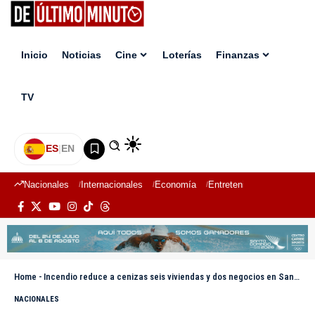
Inicio
Noticias
Cine
Loterías
Finanzas
TV
ES
|
EN
Nacionales
Internacionales
Economía
Entretenimiento
Deport
Home
-
Incendio reduce a cenizas seis viviendas y dos negocios en Santiago
NACIONALES