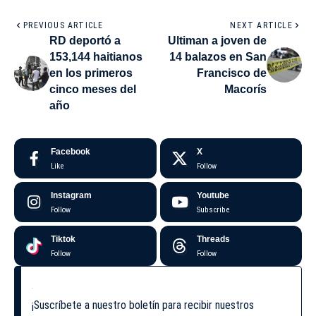
PREVIOUS ARTICLE
NEXT ARTICLE
RD deportó a
Ultiman a joven de
153,144 haitianos
14 balazos en San
en los primeros
Francisco de
cinco meses del
Macorís
año
Facebook
X
Like
Follow
Instagram
Youtube
Follow
Subscribe
Tiktok
Threads
Follow
Follow
¡Suscríbete a nuestro boletín para recibir nuestros