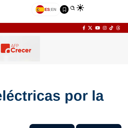
ES
|
EN
éctricas por la