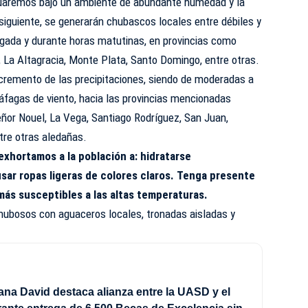
uaremos bajo un ambiente de abundante humedad y la
nsiguiente, se generarán chubascos locales entre débiles y
gada y durante horas matutinas, en provincias como
 La Altagracia, Monte Plata, Santo Domingo, entre otras.
ncremento de las precipitaciones, siendo de moderadas a
ráfagas de viento, hacia las provincias mencionadas
ñor Nouel, La Vega, Santiago Rodríguez, San Juan,
tre otras aledañas.
exhortamos a la población a: hidratarse
ar ropas ligeras de colores claros. Tenga presente
más susceptibles a las altas temperaturas.
nubosos con aguaceros locales, tronadas aisladas y
ana David destaca alianza entre la UASD y el