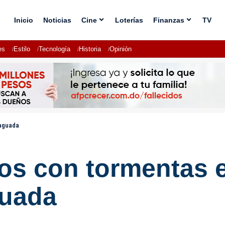
Inicio
Noticias
Cine
Loterías
Finanzas
TV
es
Estilo
Tecnología
Historia
Opinión
vaguada
s con tormentas el
guada