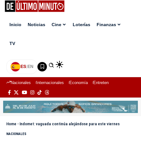
Inicio
Noticias
Cine
Loterías
Finanzas
TV
ES
|
EN
Nacionales
Internacionales
Economía
Entretenimiento
Deport
Home
-
Indomet: vaguada continúa alejándose para este viernes
NACIONALES