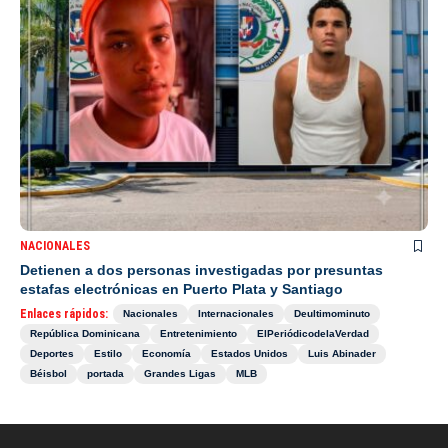
NACIONALES
Detienen a dos personas investigadas por presuntas
estafas electrónicas en Puerto Plata y Santiago
Enlaces rápidos:
Nacionales
Internacionales
Deultimominuto
República Dominicana
Entretenimiento
ElPeriódicodelaVerdad
Deportes
Estilo
Economía
Estados Unidos
Luis Abinader
Béisbol
portada
Grandes Ligas
MLB