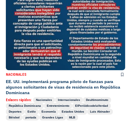
NACIONALES
EE. UU. implementará programa piloto de fianzas para
algunos solicitantes de visas de residencia en República
Dominicana
Enlaces rápidos:
Nacionales
Internacionales
Deultimominuto
República Dominicana
Entretenimiento
ElPeriódicodelaVerdad
Deportes
Estilo
Economía
Estados Unidos
Luis Abinader
Béisbol
portada
Grandes Ligas
MLB