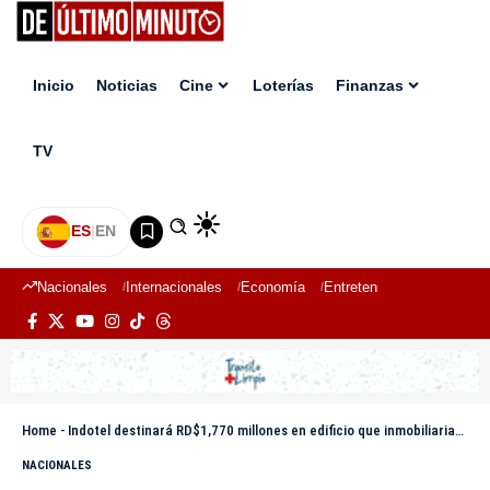
Inicio
Noticias
Cine
Loterías
Finanzas
TV
ES
|
EN
Nacionales
Internacionales
Economía
Entretenimiento
Deport
Home
-
Indotel destinará RD$1,770 millones en edificio que inmobiliarias ofertan en RD$787 MM
NACIONALES