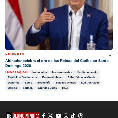
NACIONALES
Abinader celebra el oro de las Reinas del Caribe en Santo
Domingo 2026
Enlaces rápidos:
Nacionales
Internacionales
Deultimominuto
República Dominicana
Entretenimiento
ElPeriódicodelaVerdad
Deportes
Estilo
Economía
Estados Unidos
Luis Abinader
Béisbol
portada
Grandes Ligas
MLB