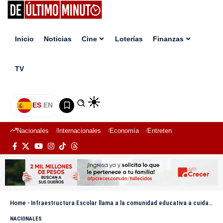
Inicio
Noticias
Cine
Loterías
Finanzas
TV
ES
|
EN
Nacionales
Internacionales
Economía
Entretenimiento
Deport
Home
-
Infraestructura Escolar llama a la comunidad educativa a cuidar las escuelas como patrimonio educativo y social
NACIONALES