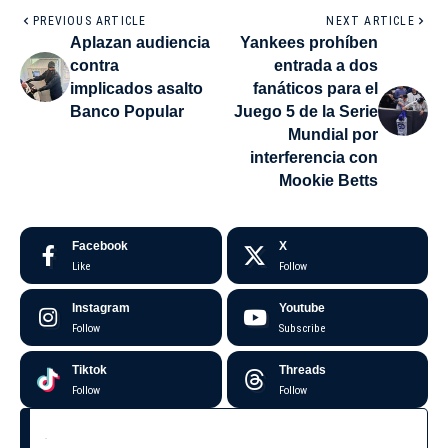
PREVIOUS ARTICLE
NEXT ARTICLE
Aplazan audiencia
Yankees prohíben
contra
entrada a dos
implicados asalto
fanáticos para el
Banco Popular
Juego 5 de la Serie
Mundial por
interferencia con
Mookie Betts
Facebook
X
Like
Follow
Instagram
Youtube
Follow
Subscribe
Tiktok
Threads
Follow
Follow