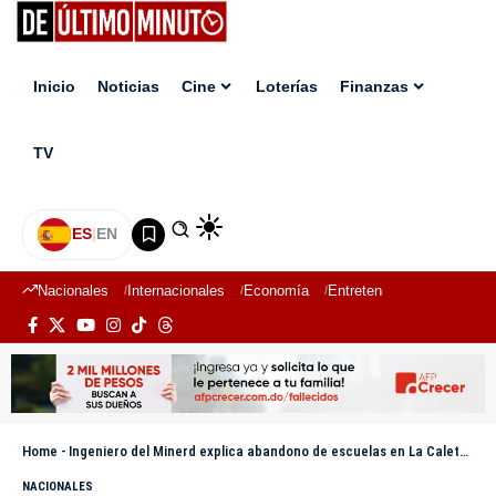
Inicio
Noticias
Cine
Loterías
Finanzas
TV
ES
|
EN
Nacionales
Internacionales
Economía
Entretenimiento
Deport
Home
-
Ingeniero del Minerd explica abandono de escuelas en La Caleta y anuncia medidas
NACIONALES