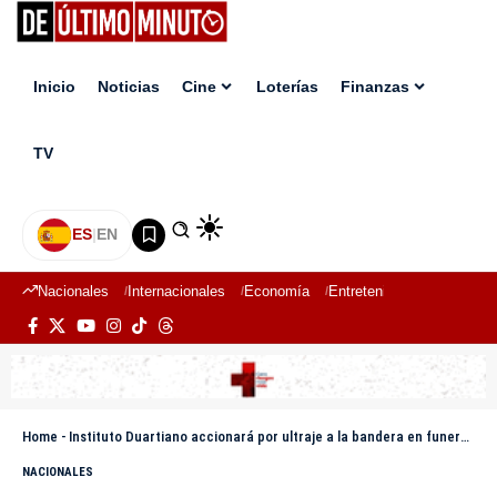
Inicio
Noticias
Cine
Loterías
Finanzas
TV
ES
|
EN
Nacionales
Internacionales
Economía
Entretenimiento
Deport
Home
-
Instituto Duartiano accionará por ultraje a la bandera en funeral de hombre abatido en SFM
NACIONALES