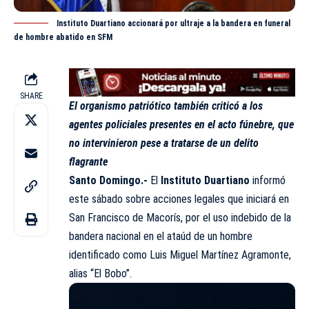
Instituto Duartiano accionará por ultraje a la bandera en funeral
de hombre abatido en SFM
SHARE
El organismo patriótico también criticó a los
agentes policiales presentes en el acto fúnebre, que
no intervinieron pese a tratarse de un delito
flagrante
Santo Domingo.-
El
Instituto Duartiano
informó
este sábado sobre acciones legales que iniciará en
San Francisco de Macorís, por el uso indebido de la
bandera nacional en el ataúd de un hombre
identificado como Luis Miguel Martínez Agramonte,
alias “El Bobo”.