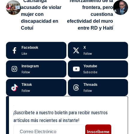
“Cachanga”
reforzamiento de la
acusado de violar
frontera, pero
mujer con
cuestiona
discapacidad en
efectividad del muro
Cotuí
entre RD y Haití
Facebook
X
Like
Follow
Instagram
Youtube
Follow
Subscribe
Tiktok
Threads
Follow
Follow
¡Suscríbete a nuestro boletín para recibir nuestros
artículos más recientes al instante!
Inscríbeme