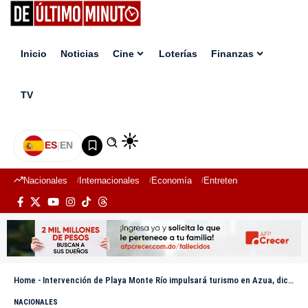
Inicio
Noticias
Cine
Loterías
Finanzas
TV
ES
|
EN
Nacionales
Internacionales
Economía
Entretenimiento
Deport
Home
-
Intervención de Playa Monte Río impulsará turismo en Azua, dice alcalde Hidalgo
NACIONALES