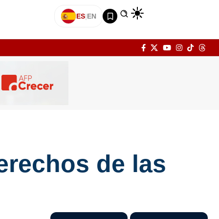
ES
|
EN
erechos de las