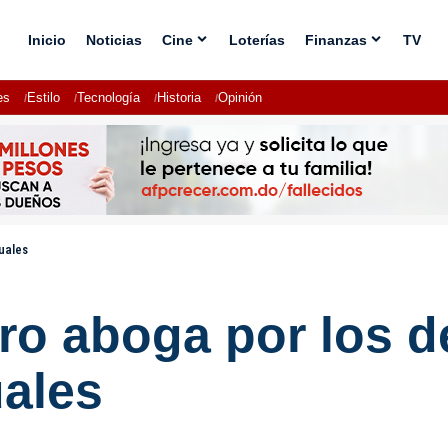
Inicio
Noticias
Cine
Loterías
Finanzas
TV
es
Estilo
Tecnología
Historia
Opinión
uales
ro aboga por los d
uales