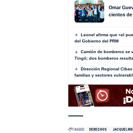
Omar Gueva
cientos d
Leonel afirma que «el pue
del Gobierno del PRM
Camión de bomberos se v
Tingó; dos bomberos result
Dirección Regional Cibao 
familias y sectores vulnerab
TAGGED:
DERECHOS
JACQUELIN