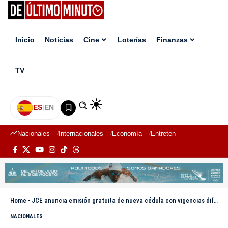
Inicio
Noticias
Cine
Loterías
Finanzas
TV
ES
|
EN
Nacionales
Internacionales
Economía
Entretenimiento
Deport
Home
-
JCE anuncia emisión gratuita de nueva cédula con vigencias diferenciadas por edad
NACIONALES