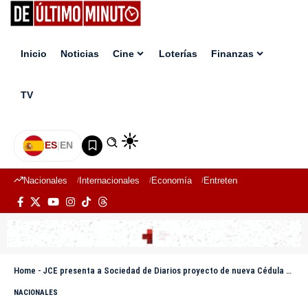
Inicio
Noticias
Cine
Loterías
Finanzas
TV
ES
|
EN
Nacionales
Internacionales
Economía
Entretenimiento
Deport
Home
-
JCE presenta a Sociedad de Diarios proyecto de nueva Cédula de Identidad y Electoral
NACIONALES