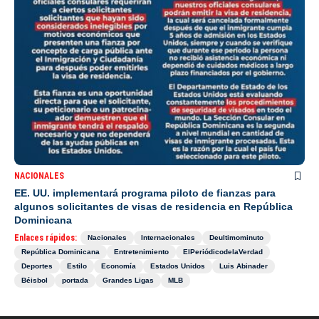
NACIONALES
EE. UU. implementará programa piloto de fianzas para
algunos solicitantes de visas de residencia en República
Dominicana
Enlaces rápidos:
Nacionales
Internacionales
Deultimominuto
República Dominicana
Entretenimiento
ElPeriódicodelaVerdad
Deportes
Estilo
Economía
Estados Unidos
Luis Abinader
Béisbol
portada
Grandes Ligas
MLB