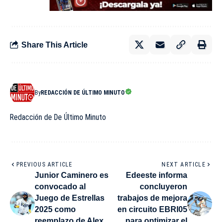
Share This Article
By
REDACCIÓN DE ÚLTIMO MINUTO
Redacción de De Último Minuto
PREVIOUS ARTICLE
NEXT ARTICLE
Junior Caminero es
Edeeste informa
convocado al
concluyeron
Juego de Estrellas
trabajos de mejora
2025 como
en circuito EBRI05
reemplazo de Alex
para optimizar el