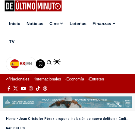
Inicio
Noticias
Cine
Loterías
Finanzas
TV
ES
|
EN
Nacionales
Internacionales
Economía
Entretenimiento
Deport
Home
-
Jean Cristofer Pérez propone inclusión de nuevo delito en Código Penal contra agresores de vehículos
NACIONALES