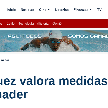
Inicio
Noticias
Cine
Loterías
Finanzas
TV
es
Estilo
Tecnología
Historia
Opinión
binader
uez valora medida
nader