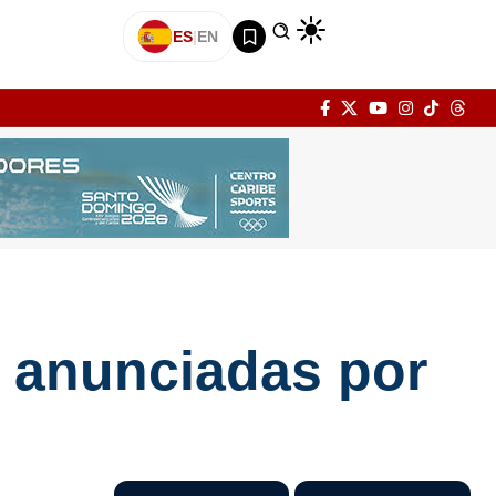
ES
|
EN
s anunciadas por