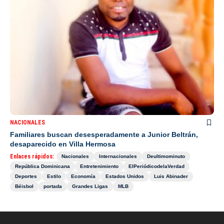
NACIONALES
Familiares buscan desesperadamente a Junior Beltrán,
desaparecido en Villa Hermosa
Enlaces rápidos:
Nacionales
Internacionales
Deultimominuto
República Dominicana
Entretenimiento
ElPeriódicodelaVerdad
Deportes
Estilo
Economía
Estados Unidos
Luis Abinader
Béisbol
portada
Grandes Ligas
MLB