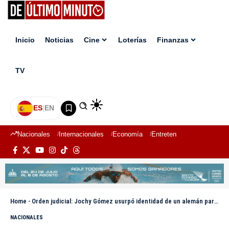
Inicio
Noticias
Cine
Loterías
Finanzas
TV
ES
|
EN
Nacionales
Internacionales
Economía
Entretenimiento
Deport
Home
-
Orden judicial: Jochy Gómez usurpó identidad de un alemán para crear Transcore Latam
NACIONALES