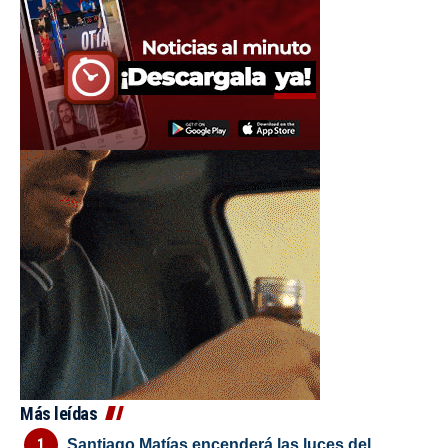
Más leídas
Santiago Matías encenderá las luces del