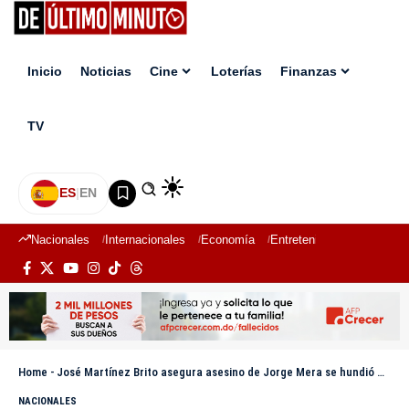
Inicio
Noticias
Cine
Loterías
Finanzas
TV
ES
|
EN
Nacionales
Internacionales
Economía
Entretenimiento
Deport
Home
-
José Martínez Brito asegura asesino de Jorge Mera se hundió más
NACIONALES