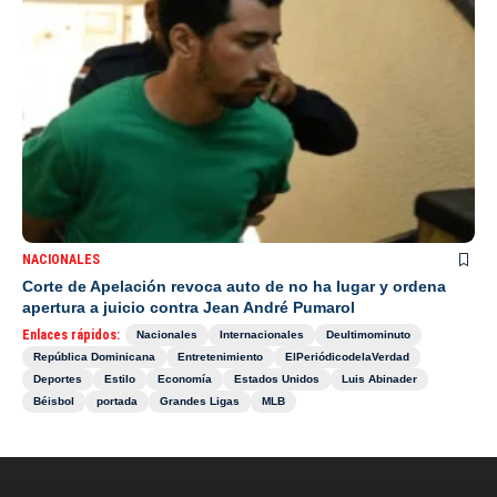
NACIONALES
Corte de Apelación revoca auto de no ha lugar y ordena
apertura a juicio contra Jean André Pumarol
Enlaces rápidos:
Nacionales
Internacionales
Deultimominuto
República Dominicana
Entretenimiento
ElPeriódicodelaVerdad
Deportes
Estilo
Economía
Estados Unidos
Luis Abinader
Béisbol
portada
Grandes Ligas
MLB