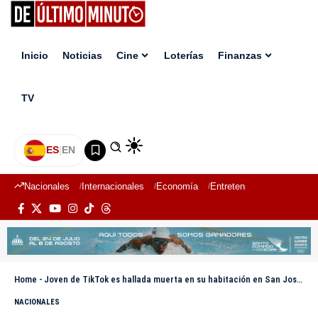
Inicio
Noticias
Cine
Loterías
Finanzas
TV
ES
|
EN
Nacionales
Internacionales
Economía
Entretenimiento
Deport
Home
-
Joven de TikTok es hallada muerta en su habitación en San José de las Matas
NACIONALES