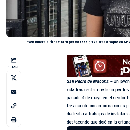
Joven muere a tiros y otro permanece grave tras ataque en SPM
SHARE
San Pedro de Macorís.–
Un jove
vida tras recibir cuatro impactos
pasado 4 de mayo en el sector 
De acuerdo con informaciones pre
dedicaba a trabajos de instalaci
destacando que dejó en la orfand