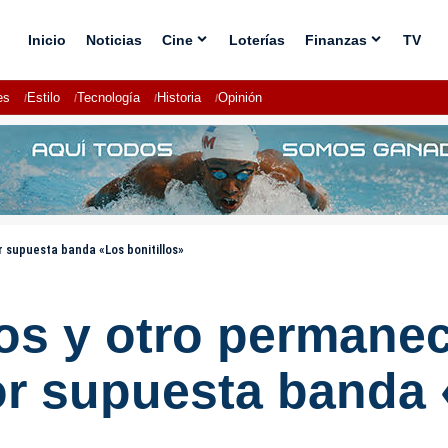
Inicio
Noticias
Cine
Loterías
Finanzas
TV
es
Estilo
Tecnología
Historia
Opinión
 supuesta banda «Los bonitillos»
os y otro permanec
r supuesta banda «