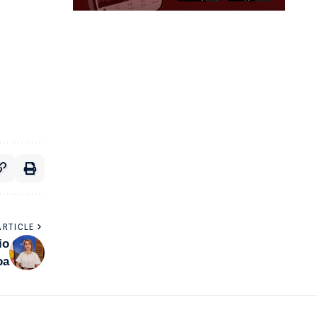
ARTICLE
io
oa