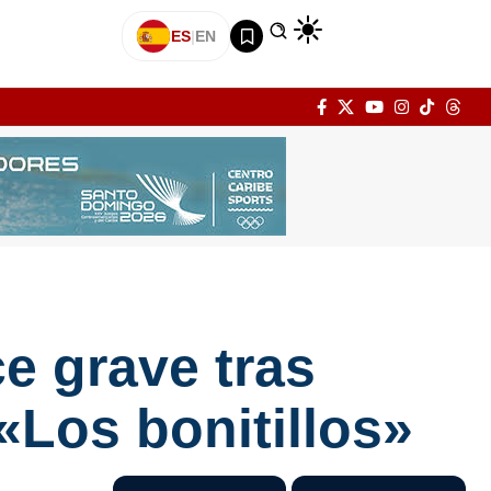
ES
|
EN
e grave tras
Los bonitillos»