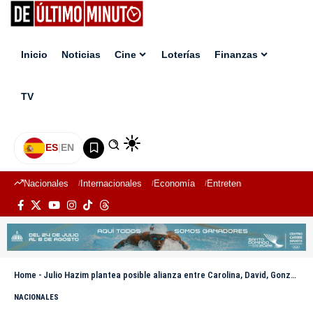
Inicio
Noticias
Cine
Loterías
Finanzas
TV
ES
|
EN
Nacionales
Internacionales
Economía
Entretenimiento
Deport
Home
-
Julio Hazim plantea posible alianza entre Carolina, David, Gonzalo y Santiago Matías de cara al 2028
NACIONALES