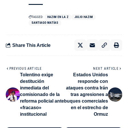
TAGGED:
HAZIM EN LA Z
JULIO HAZIM
SANTIAGO MATÍAS
Share This Article
PREVIOUS ARTICLE
NEXT ARTICLE
Tolentino exige
Estados Unidos
destitución
responde con
inmediata del
ataques contra Irán
comisionado de la
tras agresiones a
reforma policial ante
buques comerciales
«fracaso»
en el estrecho de
institucional
Ormuz