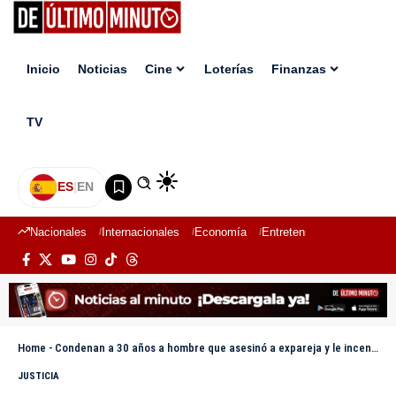
Inicio
Noticias
Cine
Loterías
Finanzas
TV
ES
|
EN
Nacionales
Internacionales
Economía
Entretenimiento
Deport
Home
-
Condenan a 30 años a hombre que asesinó a expareja y le incendió la vivienda en Nagua
JUSTICIA