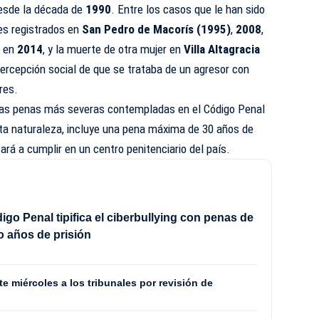
desde la década de
1990
. Entre los casos que le han sido
es registrados en
San Pedro de Macorís (1995)
,
2008
,
o en
2014
, y la muerte de otra mujer en
Villa Altagracia
 percepción social de que se trataba de un agresor con
res.
 las penas más severas contempladas en el Código Penal
a naturaleza, incluye una pena máxima de 30 años de
rá a cumplir en un centro penitenciario del país.
go Penal tipifica el ciberbullying con penas de
o años de prisión
e miércoles a los tribunales por revisión de