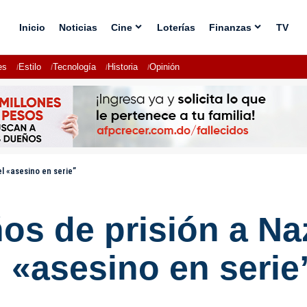
Inicio
Noticias
Cine
Loterías
Finanzas
TV
es
Estilo
Tecnología
Historia
Opinión
 «asesino en serie”
os de prisión a Na
 «asesino en serie