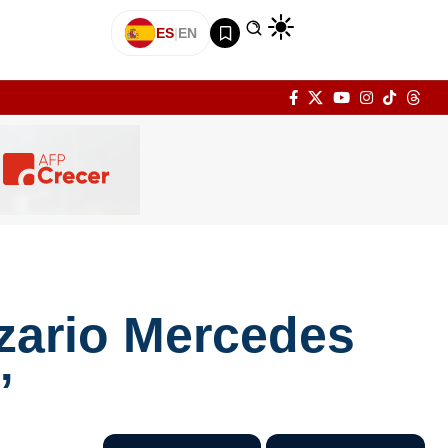
ES
|
EN
zario Mercedes
”