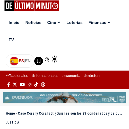
Inicio
Noticias
Cine
Loterías
Finanzas
TV
ES
|
EN
Nacionales
Internacionales
Economía
Entretenimiento
Deport
Home
-
Caso Coral y Coral 5G: ¿Quiénes son los 23 condenados y de qué fueron hallados culpables?
JUSTICIA