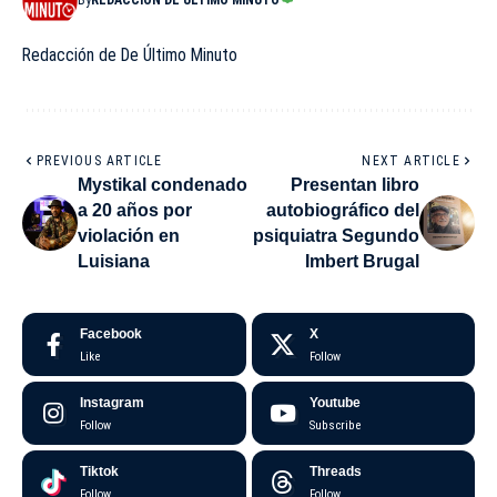
Redacción de De Último Minuto
PREVIOUS ARTICLE
NEXT ARTICLE
Mystikal condenado
Presentan libro
a 20 años por
autobiográfico del
violación en
psiquiatra Segundo
Luisiana
Imbert Brugal
Facebook
X
Like
Follow
Instagram
Youtube
Follow
Subscribe
Tiktok
Threads
Follow
Follow