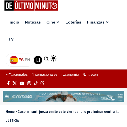
Inicio
Noticias
Cine
Loterías
Finanzas
TV
ES
|
EN
Nacionales
Internacionales
Economía
Entretenimiento
Deport
Home
-
Caso Intrant: jueza emite este viernes fallo preliminar contra imputados
JUSTICIA