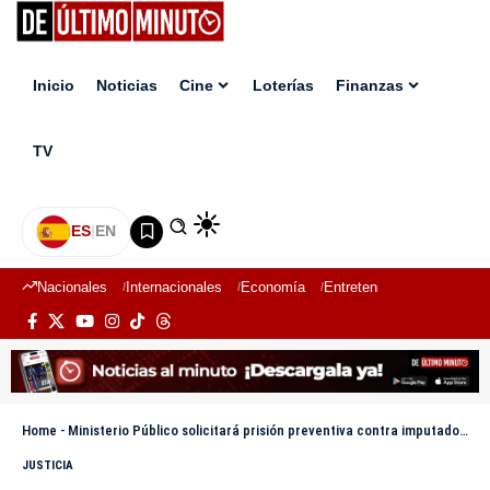
Inicio
Noticias
Cine
Loterías
Finanzas
TV
ES
|
EN
Nacionales
Internacionales
Economía
Entretenimiento
Deport
Home
-
Ministerio Público solicitará prisión preventiva contra imputado por muerte de Paula Santana
JUSTICIA