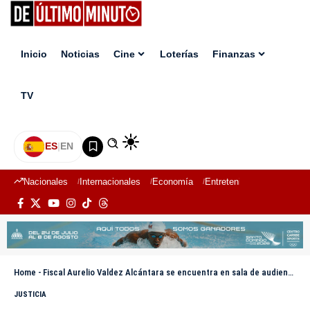
Inicio
Noticias
Cine
Loterías
Finanzas
TV
ES
|
EN
Nacionales
Internacionales
Economía
Entretenimiento
Deport
Home
-
Fiscal Aurelio Valdez Alcántara se encuentra en sala de audiencia por apelación a prisión preventiva
JUSTICIA