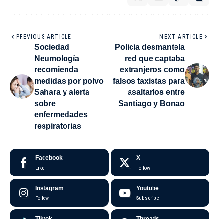
PREVIOUS ARTICLE
NEXT ARTICLE
Sociedad
Policía desmantela
Neumología
red que captaba
recomienda
extranjeros como
medidas por polvo
falsos taxistas para
Sahara y alerta
asaltarlos entre
sobre
Santiago y Bonao
enfermedades
respiratorias
Facebook
X
Like
Follow
Instagram
Youtube
Follow
Subscribe
Tiktok
Threads