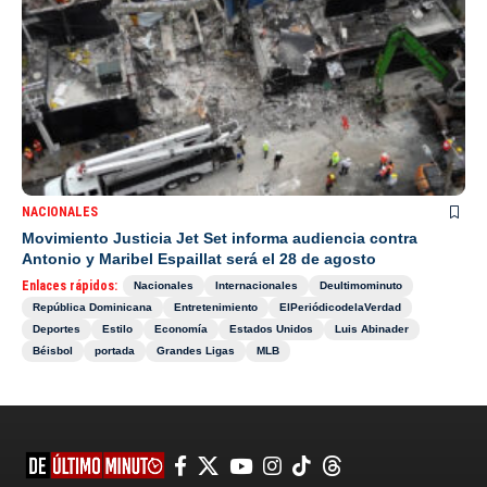
NACIONALES
Movimiento Justicia Jet Set informa audiencia contra
Antonio y Maribel Espaillat será el 28 de agosto
Enlaces rápidos:
Nacionales
Internacionales
Deultimominuto
República Dominicana
Entretenimiento
ElPeriódicodelaVerdad
Deportes
Estilo
Economía
Estados Unidos
Luis Abinader
Béisbol
portada
Grandes Ligas
MLB