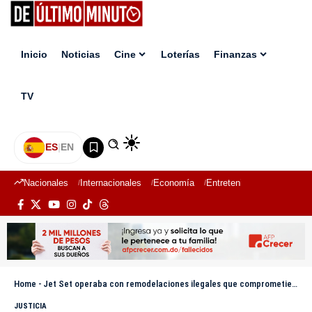
Inicio
Noticias
Cine
Loterías
Finanzas
TV
ES
|
EN
Nacionales
Internacionales
Economía
Entretenimiento
Deport
Home
-
Jet Set operaba con remodelaciones ilegales que comprometieron estructura del local, según MP
JUSTICIA