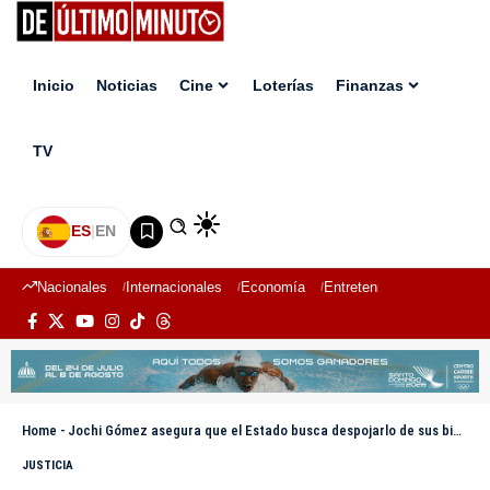
Inicio
Noticias
Cine
Loterías
Finanzas
TV
ES
|
EN
Nacionales
Internacionales
Economía
Entretenimiento
Deport
Home
-
Jochi Gómez asegura que el Estado busca despojarlo de sus bienes y promete ir “con todo” a juicio de fondo
JUSTICIA