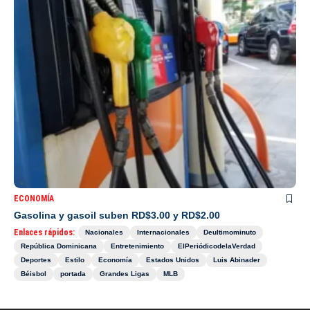
ECONOMÍA
Gasolina y gasoil suben RD$3.00 y RD$2.00
Enlaces rápidos:
Nacionales
Internacionales
Deultimominuto
República Dominicana
Entretenimiento
ElPeriódicodelaVerdad
Deportes
Estilo
Economía
Estados Unidos
Luis Abinader
Béisbol
portada
Grandes Ligas
MLB