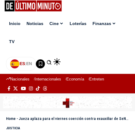
Inicio
Noticias
Cine
Loterías
Finanzas
TV
ES
|
EN
Nacionales
Internacionales
Economía
Entretenimiento
Deport
Home
-
Jueza aplaza para el viernes coerción contra exauxiliar de SeNaSa vinculado a presunta red de corrupción
JUSTICIA