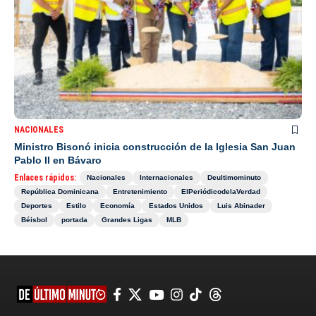
NACIONALES
Ministro Bisonó inicia construcción de la Iglesia San Juan
Pablo II en Bávaro
Enlaces rápidos:
Nacionales
Internacionales
Deultimominuto
República Dominicana
Entretenimiento
ElPeriódicodelaVerdad
Deportes
Estilo
Economía
Estados Unidos
Luis Abinader
Béisbol
portada
Grandes Ligas
MLB