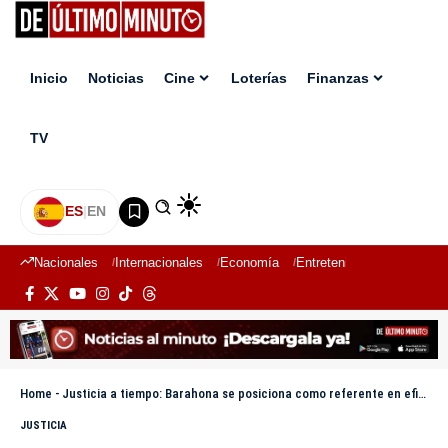
Inicio
Noticias
Cine
Loterías
Finanzas
TV
ES
|
EN
Nacionales
Internacionales
Economía
Entretenimiento
Deport
Home
-
Justicia a tiempo: Barahona se posiciona como referente en eficiencia judicial
JUSTICIA