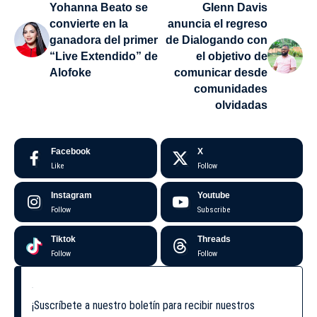
Yohanna Beato se
Glenn Davis
convierte en la
anuncia el regreso
ganadora del primer
de Dialogando con
“Live Extendido” de
el objetivo de
Alofoke
comunicar desde
comunidades
olvidadas
Facebook
X
Like
Follow
Instagram
Youtube
Follow
Subscribe
Tiktok
Threads
Follow
Follow
¡Suscríbete a nuestro boletín para recibir nuestros