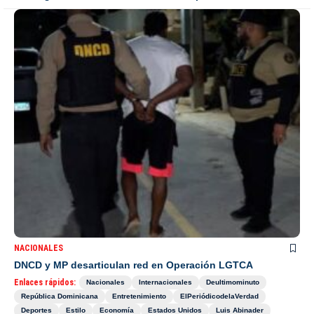
NACIONALES
DNCD y MP desarticulan red en Operación LGTCA
Enlaces rápidos:
Nacionales
Internacionales
Deultimominuto
República Dominicana
Entretenimiento
ElPeriódicodelaVerdad
Deportes
Estilo
Economía
Estados Unidos
Luis Abinader