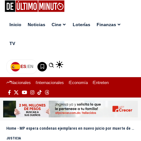
Inicio
Noticias
Cine
Loterías
Finanzas
TV
ES
|
EN
Nacionales
Internacionales
Economía
Entretenimiento
Deport
Home
-
MP espera condenas ejemplares en nuevo juicio por muerte de David de los Santos
JUSTICIA