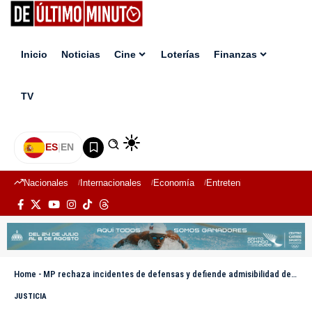
Inicio
Noticias
Cine
Loterías
Finanzas
TV
ES
|
EN
Nacionales
Internacionales
Economía
Entretenimiento
Deport
Home
-
MP rechaza incidentes de defensas y defiende admisibilidad de pruebas en juicio contra Jean Alain
JUSTICIA