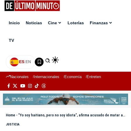
Inicio
Noticias
Cine
Loterías
Finanzas
TV
ES
|
EN
Nacionales
Internacionales
Economía
Entretenimiento
Deport
Home
-
“Yo soy haitiano, pero no soy idiota”, afirma acusado de matar a Víctor Erarte al defender su inocencia
JUSTICIA