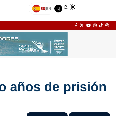
ES
|
EN
o años de prisión