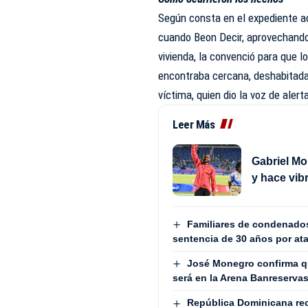
Según consta en el expediente ac
cuando Beon Decir, aprovechando 
vivienda, la convenció para que 
encontraba cercana, deshabitada,
víctima, quien dio la voz de aler
Leer Más
Gabriel Mo
y hace vib
Familiares de condenados
sentencia de 30 años por ata
José Monegro confirma q
será en la Arena Banreserva
República Dominicana recu