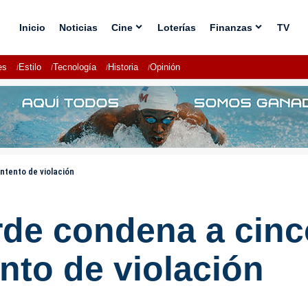
Inicio
Noticias
Cine
Loterías
Finanzas
TV
es
Estilo
Tecnología
Historia
Opinión
ntento de violación
rde condena a cinc
nto de violación