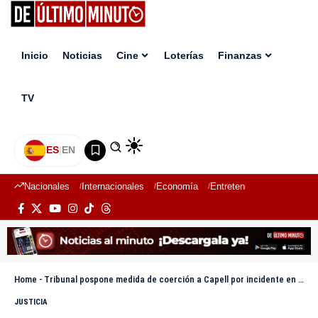
Inicio
Noticias
Cine
Loterías
Finanzas
TV
ES
|
EN
Nacionales
Internacionales
Economía
Entretenimiento
Deport
Home
-
Tribunal pospone medida de coerción a Capell por incidente en protesta del caso Jet Set
JUSTICIA