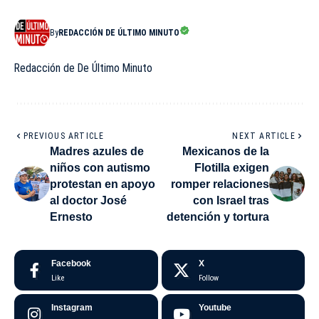
By
REDACCIÓN DE ÚLTIMO MINUTO
Redacción de De Último Minuto
PREVIOUS ARTICLE
NEXT ARTICLE
Madres azules de
Mexicanos de la
niños con autismo
Flotilla exigen
protestan en apoyo
romper relaciones
al doctor José
con Israel tras
Ernesto
detención y tortura
Facebook
X
Like
Follow
Instagram
Youtube