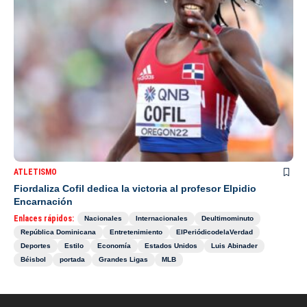
ATLETISMO
Fiordaliza Cofil dedica la victoria al profesor Elpidio
Encarnación
Enlaces rápidos:
Nacionales
Internacionales
Deultimominuto
República Dominicana
Entretenimiento
ElPeriódicodelaVerdad
Deportes
Estilo
Economía
Estados Unidos
Luis Abinader
Béisbol
portada
Grandes Ligas
MLB