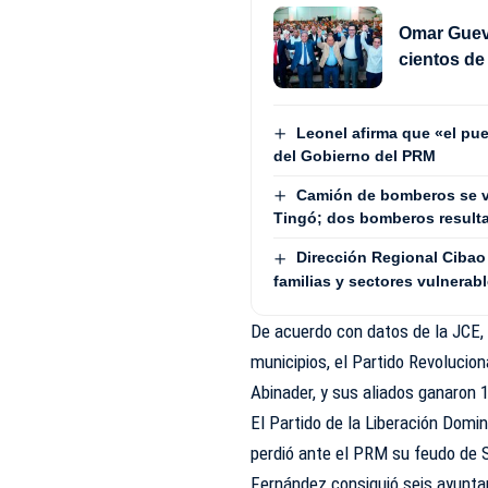
Omar Gueva
cientos d
Leonel afirma que «el pue
del Gobierno del PRM
Camión de bomberos se v
Tingó; dos bomberos result
Dirección Regional Cibao 
familias y sectores vulnerab
De acuerdo con datos de la JCE, 
municipios, el Partido Revolucio
Abinader, y sus aliados ganaron 
El Partido de la Liberación Domi
perdió ante el PRM su feudo de S
Fernández consiguió seis ayunta