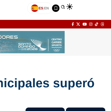
ES
|
EN
nicipales superó