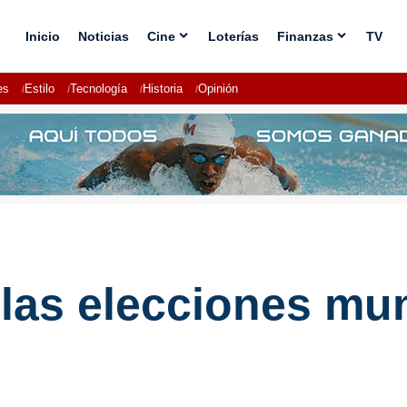
Inicio
Noticias
Cine
Loterías
Finanzas
TV
es
Estilo
Tecnología
Historia
Opinión
 las elecciones mu