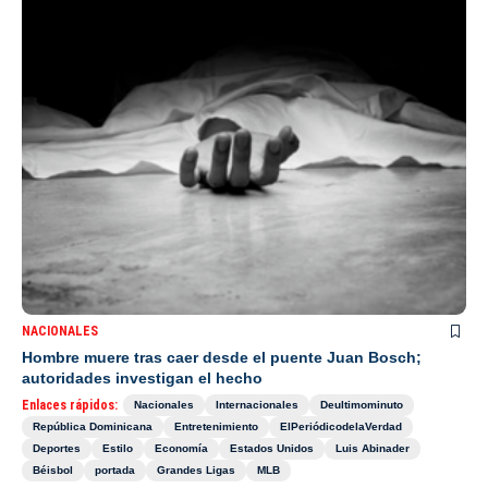
NACIONALES
Hombre muere tras caer desde el puente Juan Bosch;
autoridades investigan el hecho
Enlaces rápidos:
Nacionales
Internacionales
Deultimominuto
República Dominicana
Entretenimiento
ElPeriódicodelaVerdad
Deportes
Estilo
Economía
Estados Unidos
Luis Abinader
Béisbol
portada
Grandes Ligas
MLB