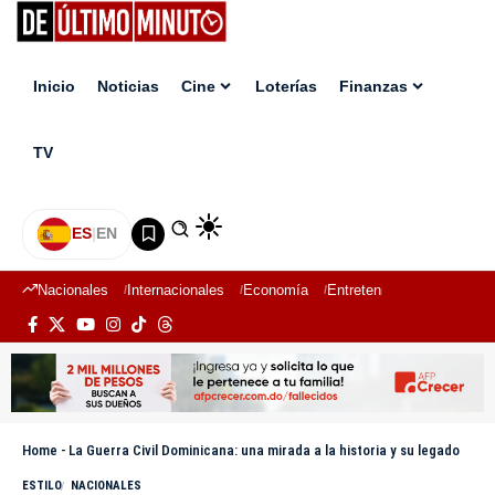
Inicio
Noticias
Cine
Loterías
Finanzas
TV
ES
|
EN
Nacionales
Internacionales
Economía
Entretenimiento
Deport
Home
-
La Guerra Civil Dominicana: una mirada a la historia y su legado
ESTILO
NACIONALES