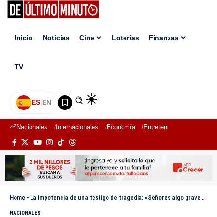
Inicio
Noticias
Cine
Loterías
Finanzas
TV
ES
|
EN
Nacionales
Internacionales
Economía
Entretenimiento
Deport
Home
-
La impotencia de una testigo de tragedia: «Señores algo grave ha ocurrido en La Vega»
NACIONALES