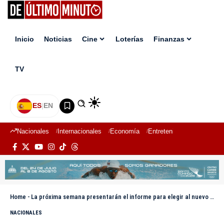
Inicio
Noticias
Cine
Loterías
Finanzas
TV
ES
|
EN
Nacionales
Internacionales
Economía
Entretenimiento
Deport
Home
-
La próxima semana presentarán el informe para elegir al nuevo pleno de la JCE
NACIONALES