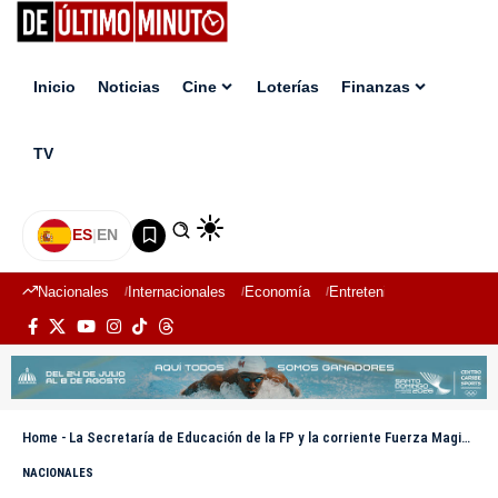
Inicio
Noticias
Cine
Loterías
Finanzas
TV
ES
|
EN
Nacionales
Internacionales
Economía
Entretenimiento
Deport
Home
-
La Secretaría de Educación de la FP y la corriente Fuerza Magisterial celebran Asamblea Nacional de dirigentes
NACIONALES